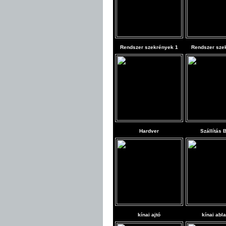
Rendszer szekrények 1
Rendszer sze
Hardver
Szállítás 
kínai ajtó
kínai abl