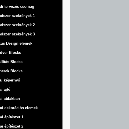
di tervezés csomag
dszer szekrények 1
dszer szekrények 2
dszer szekrények 3
us Design elemek
dver Blocks
llítás Blocks
berek Blocks
ai képernyő
ai ajtó
ai ablakban
ai dekorációs elemek
ai építészet 1
ai építészet 2