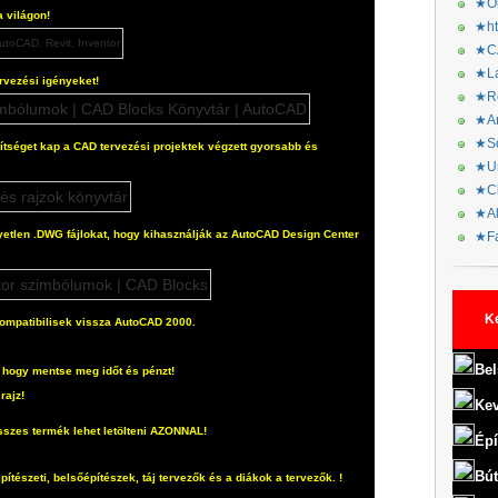
★Or
a világon!
★ht
★CA
★La
rvezési igényeket!
★Re
★Ar
★Sq
tséget kap a CAD tervezési projektek végzett gyorsabb és
★Ur
★Ch
★Al
etlen .DWG fájlokat, hogy kihasználják az AutoCAD Design Center
★Fa
K
ompatibilisek vissza AutoCAD 2000.
Bel
a, hogy mentse meg időt és pénzt!
rajz!
Kev
sszes termék lehet letölteni AZONNAL!
Épí
Bút
építészeti, belsőépítészek, táj tervezők és a diákok a tervezők.
!