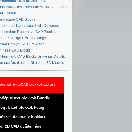
namental Parts of Architecture
tps://www.designresourcesdownload.com/
D Details
ndscape CAD Blocks
sidential Landscape CAD Drawings
chitecture Decorative CAD Blocks
uare Design CAD Drawings
ban Design CAD Drawings
inese CAD Blocks
l Furniture CAD Blocks,Drawings,Details
mous Architecture Sketchup 3D Models
everjük AutoCAD blokkok Library
sőépítészet blokkok Bundle
erjük cad blokkok köteg
tészeti dekoratív blokkok
or 2D CAD gyűjtemény