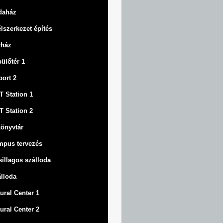
daház
lszerkezet építés
rház
ülőtér 1
port 2
 Station 1
 Station 2
könyvtár
mpus tervezés
sillagos szálloda
lloda
ural Center 1
ural Center 2