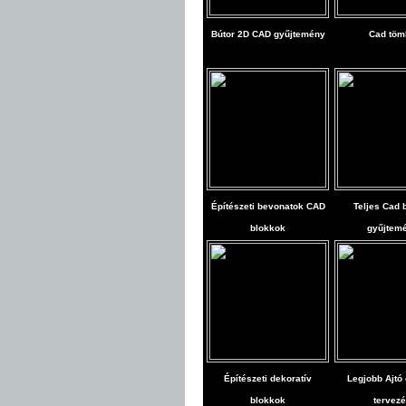
Bútor 2D CAD gyűjtemény
Cad töm
Építészeti bevonatok CAD
Teljes Cad 
blokkok
gyűjtem
Építészeti dekoratív
Legjobb Ajtó
blokkok
tervez