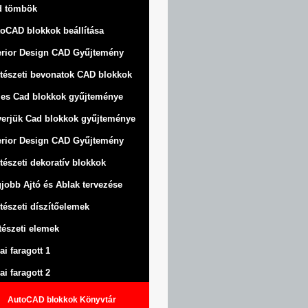
d tömbök
oCAD blokkok beállítása
erior Design CAD Gyűjtemény
tészeti bevonatok CAD blokkok
jes Cad blokkok gyűjteménye
erjük Cad blokkok gyűjteménye
erior Design CAD Gyűjtemény
tészeti dekoratív blokkok
jobb Ajtó és Ablak tervezése
tészeti díszítőelemek
tészeti elemek
ai faragott 1
ai faragott 2
AutoCAD blokkok Könyvtár