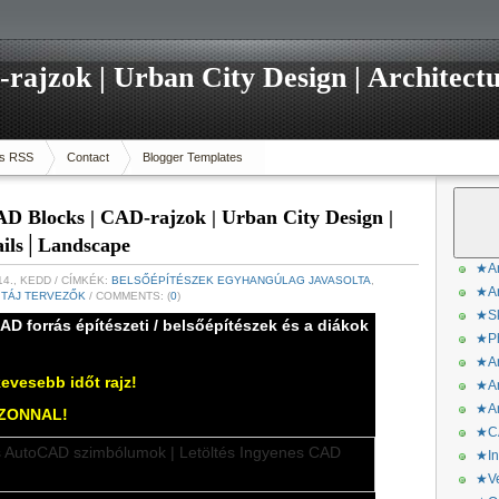
ajzok | Urban City Design | Architectu
s RSS
Contact
Blogger Templates
D Blocks | CAD-rajzok | Urban City Design |
tails│Landscape
★Ar
14., KEDD
/ CÍMKÉK:
BELSŐÉPÍTÉSZEK EGYHANGÚLAG JAVASOLTA
,
★Ar
,
TÁJ TERVEZŐK
/ COMMENTS: (
0
)
★Sk
AD forrás építészeti / belsőépítészek és a diákok
★Ph
★Ar
kevesebb időt rajz!
★Ar
★Ar
ZONNAL!
★CA
★In
★Ve