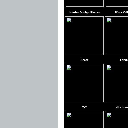
Interior Design Blocks
Bútor CA
Szófa
Lámp
WC
alkalma