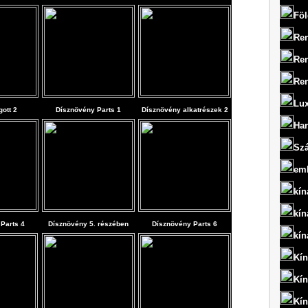
Föl
Ren
Ren
Ren
Lux
gott 2
Dísznövény Parts 1
Dísznövény alkatrészek 2
Har
Szá
em
kín
kín
Parts 4
Dísznövény 5. részében
Dísznövény Parts 6
kín
Kín
Kín
Kín