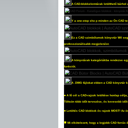
A CAD-blokkelemtárak letölthető bárhol 
Y
a one-stop sho
p minden az Ön CAD te
Ez a CAD szimbólumok könyvtár Wil segí
professzionálisabb megjelenést.
A könyvtárak kategóriákba rendezve egy
funkciót.
A .DWG fájlokat ebben a CAD könyvtár k
■
A fő cél a CAD-rajzok letöltése honlap célj
Töltsön több időt tervezése, és kevesebb időt 
■
Letöltés CAD blokkok és rajzok MOST! Az ö
■
Mi elkötelezett, hogy a legjobb CAD forrás 