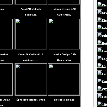
Dís
bök
AutoCAD blokkok
Interior Design CAD
Dís
beállítása
Gyűjtemény
Dís
Int
Bút
Bút
Lux
blokkok
Keverjük Cad blokkok
Interior Design CAD
Le
énye
gyűjteménye
Gyűjtemény
Lám
Lép
Ko
WC
Fit
 és Ablak
Építészeti díszítőelemek
építészeti elemek
119
ése