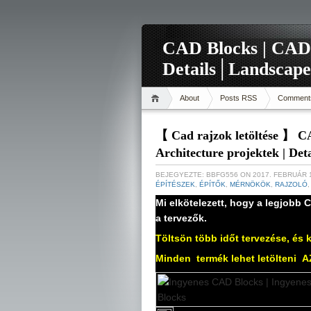
CAD Blocks | CAD-r
Details│Landscape
About
Posts RSS
Comment
【 Cad rajzok letöltése 】 CA
Architecture projektek | De
BEJEGYEZTE:
BBFG556
ON 2017. FEBRUÁR 
ÉPÍTÉSZEK
,
ÉPÍTŐK
,
MÉRNÖKÖK
,
RAJZOLÓ
Mi elkötelezett, hogy a legjobb C
a tervezők.
Töltsön több időt tervezése, és 
Minden
termék lehet letölteni
A