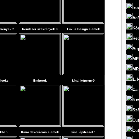
Iro
Acé
Kó
krények 2
Rendszer szekrények 3
Luxus Design elemek
Rep
Air
MRT
MRT
1. 
Blocks
Emberek
kínai képernyő
Ca
5 c
Szá
Cut
Cut
akban
Kínai dekorációs elemek
Kínai építészet 1