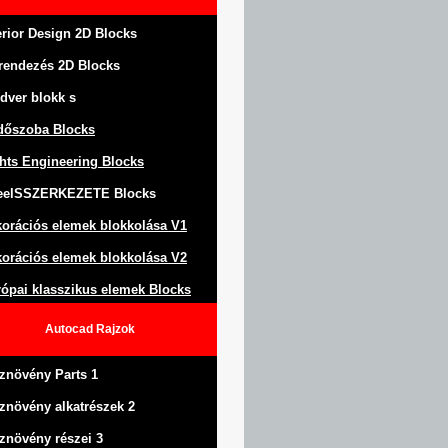
erior Design 2D Blocks
rendezés
2D Blocks
dver blokk
s
dőszoba Blocks
hts Engineering Blocks
eel
S
SZERKEZETE
Blocks
orációs elemek blokkolása
V1
orációs elemek blokkolása V2
ópai klasszikus elemek Blocks
Autocad
Rajzok
znövény Parts 1
znövény alkatrészek 2
znövény részei 3