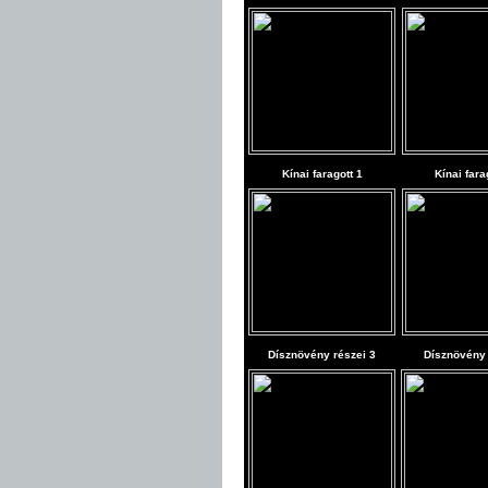
Kínai faragott 1
Kínai fara
Dísznövény részei 3
Dísznövény 