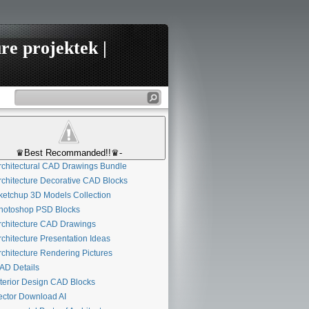
re projektek |
♛Best Recommanded!!♛-
chitectural CAD Drawings Bundle
chitecture Decorative CAD Blocks
etchup 3D Models Collection
otoshop PSD Blocks
chitecture CAD Drawings
chitecture Presentation Ideas
chitecture Rendering Pictures
D Details
terior Design CAD Blocks
ctor Download AI