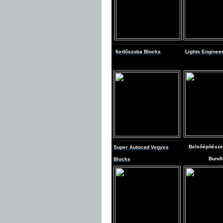
fürdőszoba Blocks
Lights Enginee
Belsőépítésze
Super Autocad Vegyes
Bundl
Blocks