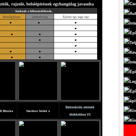
Ca
pítők, rajzoló, belsőépítészek egyhangúlag javasolta
Azoknak a felhasználóknak,
Aut
Belsőépítészet
üzlethelyiség
Építése egy nagy rajz
■
■
■
Int
■
Épí
■
■
■
■
■
Tel
■
■
■
■
Kev
■
■
Int
Épí
Leg
Épí
épí
Dekorációs elemek
Kín
D Blocks
Hardver blokk
s
blokkolása
V1
Kín