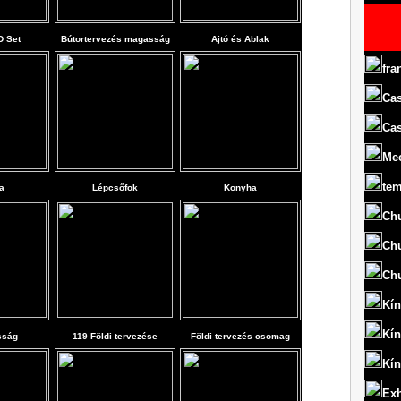
D Set
Bútortervezés magasság
Ajtó és Ablak
fra
Cas
Cas
Me
te
a
Lépcsőfok
Konyha
Chu
Chu
Chu
Kín
Kín
sság
119 Földi tervezése
Földi tervezés csomag
Kín
Exh