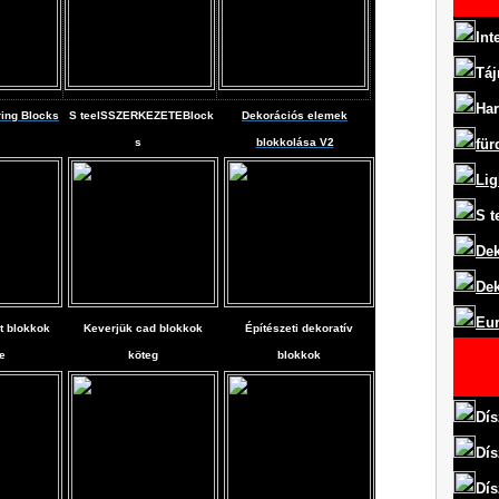
Int
Táj
Har
ring Blocks
S
teel
SSZERKEZETEBlock
Dekorációs elemek
s
blokkolása V2
für
Lig
S
t
Dek
Dek
Eur
t blokkok
Keverjük cad blokkok
Építészeti dekoratív
e
köteg
blokkok
Dís
Dís
Dís