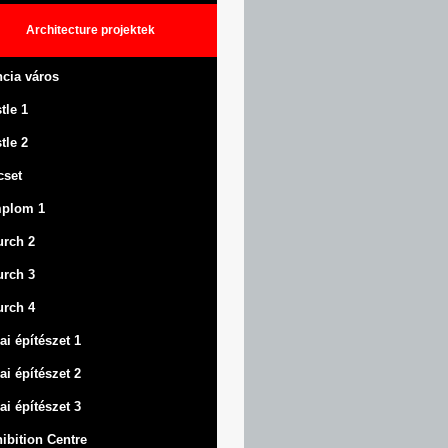
Architecture
projektek
ncia város
tle
1
tle
2
cset
mplom 1
rch 2
rch 3
rch 4
ai építészet 1
ai építészet 2
ai építészet 3
ibition Centre