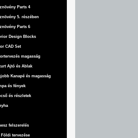
znövény Parts 4
znövény 5. részében
znövény Parts 6
erior Design Blocks
or CAD Set
ortervezés magasság
urt
Ajtó és Ablak
gjobb Kanapé és magasság
pa és fények
cső és részletek
nyha
nesz felszerelés
 Földi tervezése