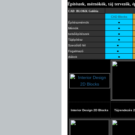
Építészek, mérnökök, táj tervezők, é
CAD BLOKK Galéria
CAD Blocks
Építészmérnök
■
Mérnök
■
belsőépítészek
■
Tájépítész
■
Szerződő fél
■
Fogalmazó
■
diákok
■
Interior Design 2D Blocks
Tájrendezés
2