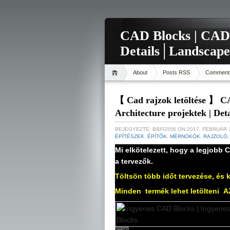
CAD Blocks | CAD-r
Details│Landscape
About
Posts RSS
Comment
【 Cad rajzok letöltése 】 CA
Architecture projektek | De
BEJEGYEZTE:
BBFG556
ON 2017. FEBRUÁR 
ÉPÍTÉSZEK
,
ÉPÍTŐK
,
MÉRNÖKÖK
,
RAJZOLÓ
Mi elkötelezett, hogy a legjobb C
a tervezők.
Töltsön több időt tervezése, és 
Minden
termék lehet letölteni
A