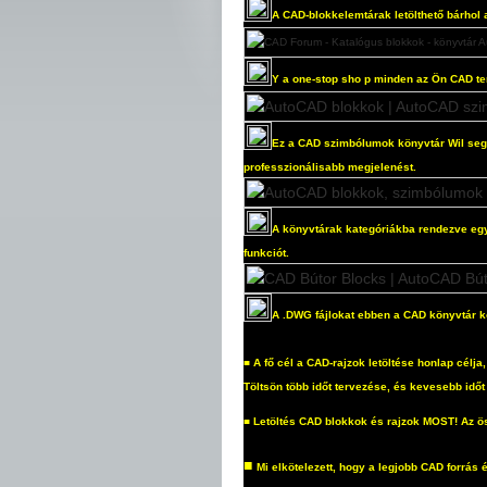
A CAD-blokkelemtárak letölthető bárhol 
Y
a one-stop sho
p minden az Ön CAD te
Ez a CAD szimbólumok könyvtár Wil segí
professzionálisabb megjelenést.
A könyvtárak kategóriákba rendezve egy
funkciót.
A .DWG fájlokat ebben a CAD könyvtár k
■
A fő cél a CAD-rajzok letöltése honlap célj
Töltsön több időt tervezése, és kevesebb időt 
■
Letöltés CAD blokkok és rajzok MOST! Az ö
■
Mi elkötelezett, hogy a legjobb CAD forrás 