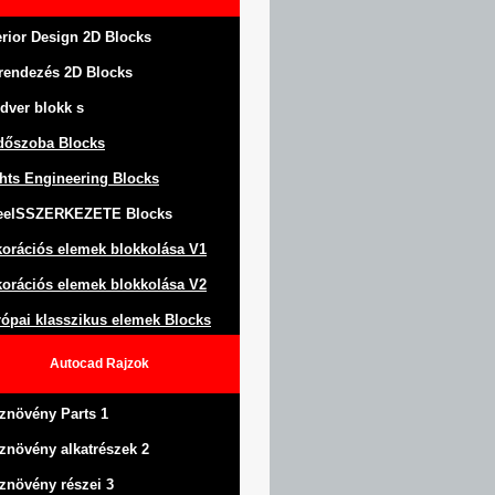
erior Design 2D Blocks
rendezés
2D Blocks
dver blokk
s
dőszoba Blocks
hts Engineering Blocks
eel
S
SZERKEZETE
Blocks
orációs elemek blokkolása
V1
orációs elemek blokkolása V2
ópai klasszikus elemek Blocks
Autocad
Rajzok
znövény Parts 1
znövény alkatrészek 2
znövény részei 3