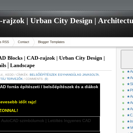
ajzok | Urban City Design | Architectu
s RSS
Contact
Blogger Templates
D Blocks | CAD-rajzok | Urban City Design |
tails│Landscape
★Ar
14., KEDD
/ CÍMKÉK:
BELSŐÉPÍTÉSZEK EGYHANGÚLAG JAVASOLTA
,
★Ar
,
TÁJ TERVEZŐK
/ COMMENTS: (
0
)
★Sk
AD forrás építészeti / belsőépítészek és a diákok
★Ph
★Ar
kevesebb időt rajz!
★Ar
★Ar
ZONNAL!
★CA
★In
★Ve