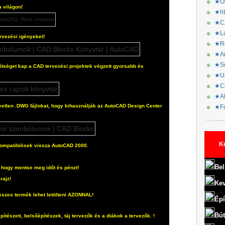
★Or
a világon!
★ht
★CA
★La
rvezési igényeket!
★Re
★Ar
★Sq
tséget kap a CAD tervezési projektek végzett gyorsabb és
★Ur
★Ch
★Al
etlen .DWG fájlokat, hogy kihasználják az AutoCAD Design Center
★Fa
K
ompatibilisek vissza AutoCAD 2000.
Bel
a, hogy mentse meg időt és pénzt!
rajz!
Kev
sszes termék lehet letölteni AZONNAL!
Épí
Bút
építészeti, belsőépítészek, táj tervezők és a diákok a tervezők.
!