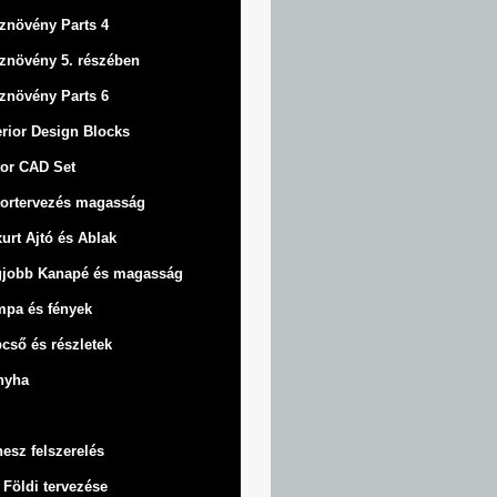
znövény Parts 4
znövény 5. részében
znövény Parts 6
erior Design Blocks
or CAD Set
ortervezés magasság
urt
Ajtó és Ablak
gjobb Kanapé és magasság
pa és fények
cső és részletek
nyha
nesz felszerelés
 Földi tervezése