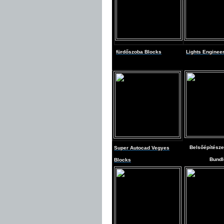
fürdőszoba Blocks
Lights Enginee
Belsőépítésze
Super Autocad Vegyes
Bundl
Blocks