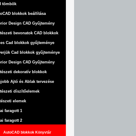
d tömbök
oCAD blokkok beállítása
erior Design CAD Gyűjtemény
tészeti bevonatok CAD blokkok
jes Cad blokkok gyűjteménye
erjük Cad blokkok gyűjteménye
erior Design CAD Gyűjtemény
tészeti dekoratív blokkok
jobb Ajtó és Ablak tervezése
tészeti díszítőelemek
tészeti elemek
ai faragott 1
ai faragott 2
AutoCAD blokkok Könyvtár