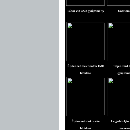
Bútor 2D CAD gyűjtemény
Cad töm
Építészeti bevonatok CAD
Teljes Cad 
blokkok
gyűjtem
Építészeti dekoratív
Legjobb Ajtó
blokkok
tervez