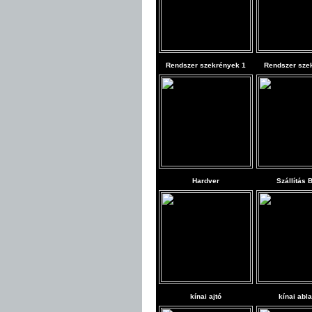
Rendszer szekrények 1
Rendszer sze
Hardver
Szállítás 
kínai ajtó
kínai abl