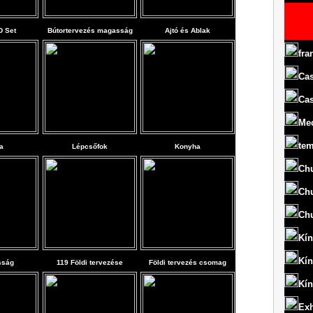
D Set
Bútortervezés magasság
Ajtó és Ablak
fra
Cas
Cas
Me
te
a
Lépcsőfok
Konyha
Chu
Chu
Chu
Kín
Kín
sság
119 Földi tervezése
Földi tervezés csomag
Kín
Exh