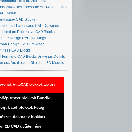
namental Parts of Architecture
tps://www.designresourcesdownload.com/
D Details
ndscape CAD Blocks
sidential Landscape CAD Drawings
chitecture Decorative CAD Blocks
uare Design CAD Drawings
ban Design CAD Drawings
inese CAD Blocks
l Furniture CAD Blocks,Drawings,Details
mous Architecture Sketchup 3D Models
everjük AutoCAD blokkok Library
sőépítészet blokkok Bundle
erjük cad blokkok köteg
tészeti dekoratív blokkok
or 2D CAD gyűjtemény