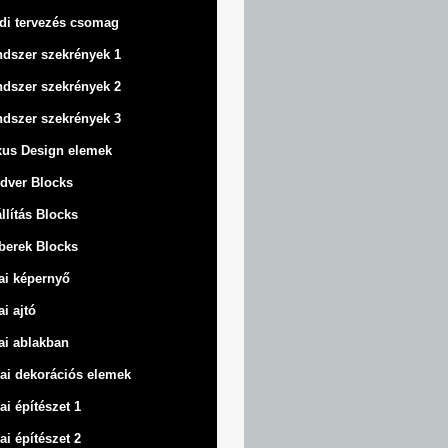
di tervezés csomag
dszer szekrények 1
dszer szekrények 2
dszer szekrények 3
us Design elemek
dver Blocks
llítás Blocks
berek Blocks
ai képernyő
ai ajtó
ai ablakban
ai dekorációs elemek
ai építészet 1
ai építészet 2