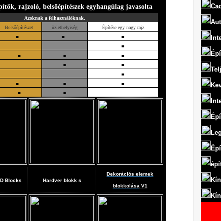
Ca
pítők, rajzoló, belsőépítészek egyhangúlag javasolta
Azoknak a felhasználóknak,
Aut
Belsőépítészet
üzlethelyiség
Építése egy nagy rajz
■
■
■
Int
■
Épí
■
■
■
■
■
Tel
■
■
■
■
Kev
■
■
Int
Épí
Leg
Épí
épí
Dekorációs elemek
Kín
D Blocks
Hardver blokk
s
blokkolása
V1
Kín