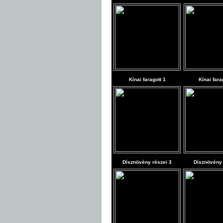
Kínai faragott 1
Kínai fara
Dísznövény részei 3
Dísznövény 