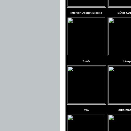
Interior Design Blocks
Bútor CA
Szófa
Lámp
WC
alkalma