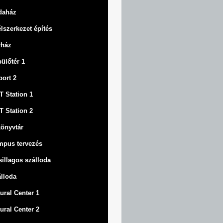
daház
lszerkezet építés
rház
ülőtér 1
port 2
 Station 1
 Station 2
könyvtár
mpus tervezés
sillagos szálloda
lloda
ural Center 1
ural Center 2