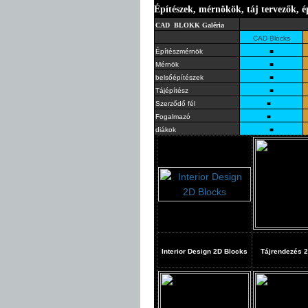
Építészek, mérnökök, táj tervezők, é
CAD BLOKK Galéria
CAD Blocks
Építészmérnök
■
Mérnök
■
belsőépítészek
■
Tájépítész
■
Szerződő fél
■
Fogalmazó
■
diákok
■
Interior Design 2D Blocks
Tájrendezés
2