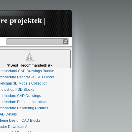
re projektek |
♛Best Recommanded!!♛-
chitectural CAD Drawings Bundle
chitecture Decorative CAD Blocks
etchup 3D Models Collection
otoshop PSD Blocks
chitecture CAD Drawings
chitecture Presentation Ideas
chitecture Rendering Pictures
D Details
terior Design CAD Blocks
ctor Download AI