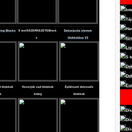
Int
Táj
Har
ring Blocks
S
teel
SSZERKEZETEBlock
Dekorációs elemek
s
blokkolása V2
für
Lig
S
t
Dek
Dek
Eur
t blokkok
Keverjük cad blokkok
Építészeti dekoratív
e
köteg
blokkok
Dís
Dís
Dís