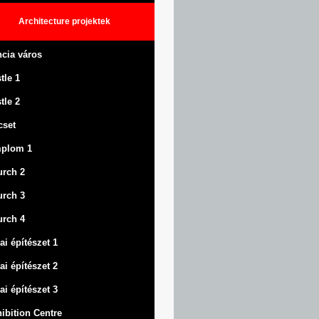
Architecture
projektek
ncia város
tle
1
tle
2
cset
mplom 1
rch 2
rch 3
rch 4
ai építészet 1
ai építészet 2
ai építészet 3
ibition Centre