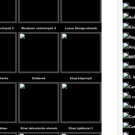
Iro
Acé
Kó
krények 2
Rendszer szekrények 3
Luxus Design elemek
Rep
Air
MRT
MRT
1. 
Blocks
Emberek
kínai képernyő
Ca
5 c
Szá
Cut
Cut
akban
Kínai dekorációs elemek
Kínai építészet 1