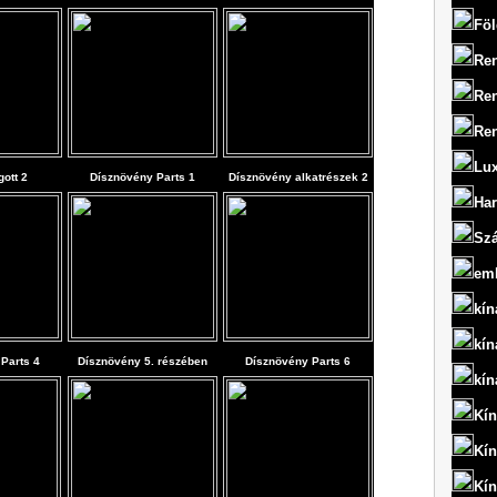
Föl
Ren
Ren
Ren
Lux
gott 2
Dísznövény Parts 1
Dísznövény alkatrészek 2
Har
Szá
em
kín
kín
Parts 4
Dísznövény 5. részében
Dísznövény Parts 6
kín
Kín
Kín
Kín