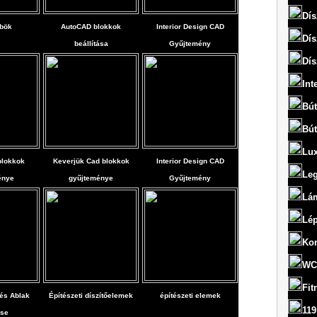
Dís
bök
AutoCAD blokkok
Interior Design CAD
Dís
beállítása
Gyűjtemény
Dís
Int
Bút
Bút
Lux
blokkok
Keverjük Cad blokkok
Interior Design CAD
Le
énye
gyűjteménye
Gyűjtemény
Lám
Lép
Ko
WC
Fit
 és Ablak
Építészeti díszítőelemek
építészeti elemek
119
ése