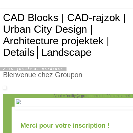
CAD Blocks | CAD-rajzok |
Urban City Design |
Architecture projektek |
Details│Landscape
2015. január 4., vasárnap
Bienvenue chez Groupon
Ajouter "
notify@r.grouponmail.be
" à mon carnet 
Merci pour votre inscription !