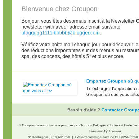
Bienvenue chez Groupon
Bonjour, vous êtes desormais inscrit à la Newsletter
G
newsletter with avec l'adresse email suivante:
bloggggg1111.bbbbb@blogger.com
.
Vérifiez votre boite mail chaque jour pour découvrir 
des réductions importantes sur des menus au restaur
spa, des concerts, des hôtels 5* et plus encore.
Emportez Groupon où que
Téléchargez l'application 
Groupon où que vous allie
Besoin d'aide ?
Contactez Group
© Groupon.be est un service proposé par Groupon Belgique - Boulevard Emile Jacq
Directeur: Cyril Jessua
N° d'entreprise 0825.606.590 | TVA intracommunautaire no BE082560659