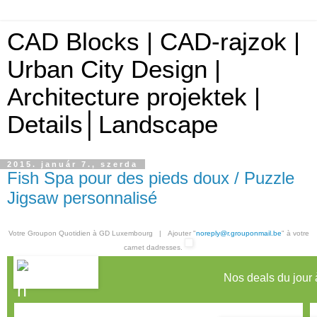
CAD Blocks | CAD-rajzok |
Urban City Design |
Architecture projektek |
Details│Landscape
2015. január 7., szerda
Fish Spa pour des pieds doux / Puzzle
Jigsaw personnalisé
Votre Groupon Quotidien à GD Luxembourg | Ajouter "
noreply@r.grouponmail.be
" à votre
carnet dadresses.
Nos deals du jour