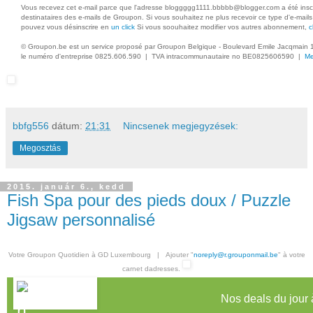
Vous recevez cet e-mail parce que l'adresse bloggggg1111.bbbbb@blogger.com a été inscri
destinataires des e-mails de Groupon. Si vous souhaitez ne plus recevoir ce type d'e-mail
pouvez vous désinscrire en
un click
Si vous soouhaitez modifier vos autres abonnement,
c
© Groupon.be est un service proposé par Groupon Belgique - Boulevard Emile Jacqmain 1
le numéro d'entreprise 0825.606.590 | TVA intracommunautaire no BE0825606590 |
Me
bbfg556
dátum:
21:31
Nincsenek megjegyzések:
Megosztás
2015. január 6., kedd
Fish Spa pour des pieds doux / Puzzle
Jigsaw personnalisé
Votre Groupon Quotidien à GD Luxembourg | Ajouter "
noreply@r.grouponmail.be
" à votre
carnet dadresses.
Nos deals du jour