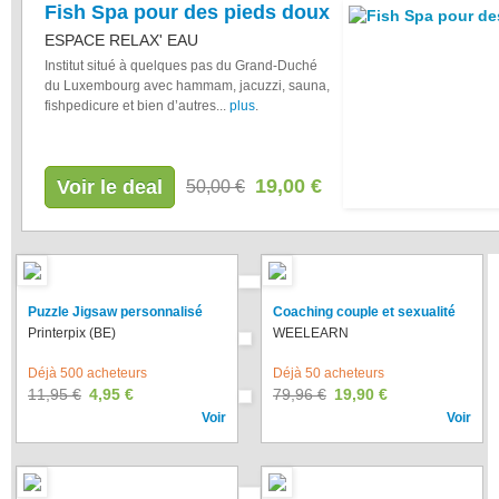
Fish Spa pour des pieds doux
ESPACE RELAX' EAU
Institut situé à quelques pas du Grand-Duché
du Luxembourg avec hammam, jacuzzi, sauna,
fishpedicure et bien d’autres...
plus
.
19,00 €
Voir le deal
50,00 €
Puzzle Jigsaw personnalisé
Coaching couple et sexualité
Printerpix (BE)
WEELEARN
Déjà 500 acheteurs
Déjà 50 acheteurs
11,95 €
4,95 €
79,96 €
19,90 €
Voir
Voir