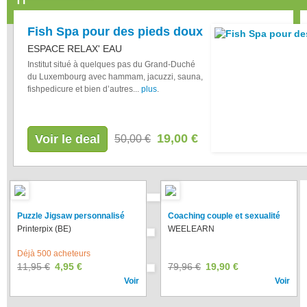
Fish Spa pour des pieds doux
ESPACE RELAX' EAU
Institut situé à quelques pas du Grand-Duché
du Luxembourg avec hammam, jacuzzi, sauna,
fishpedicure et bien d’autres...
plus
.
19,00 €
Voir le deal
50,00 €
Puzzle Jigsaw personnalisé
Coaching couple et sexualité
Printerpix (BE)
WEELEARN
Déjà 500 acheteurs
11,95 €
4,95 €
79,96 €
19,90 €
Voir
Voir