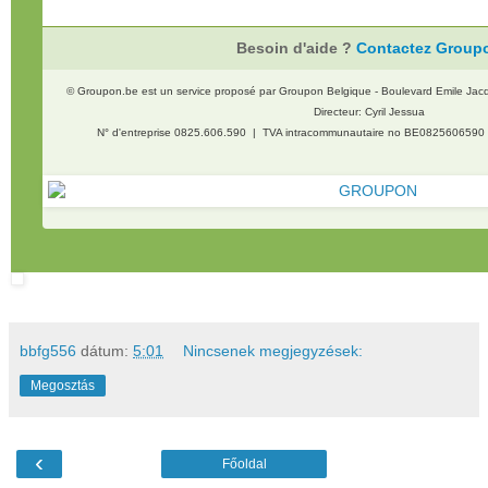
Besoin d'aide ?
Contactez Group
© Groupon.be est un service proposé par Groupon Belgique - Boulevard Emile Jacq
Directeur: Cyril Jessua
N° d'entreprise 0825.606.590 | TVA intracommunautaire no BE082560659
bbfg556
dátum:
5:01
Nincsenek megjegyzések:
Megosztás
‹
Főoldal