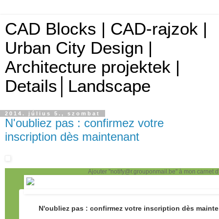
CAD Blocks | CAD-rajzok |
Urban City Design |
Architecture projektek |
Details│Landscape
2014. július 5., szombat
N'oubliez pas : confirmez votre
inscription dès maintenant
Ajouter "
notify@r.grouponmail.be
" à mon carnet 
N'oubliez pas : confirmez votre inscription dès maint